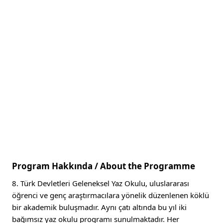
on your programme.
Başvuru dönemi şu anda kapalıdır.
SON BAŞVURU TARIHI
/
APPLICATION DEADLINE
29 Haziran 2026
29 June 2026
Program Hakkında / About the Programme
8. Türk Devletleri Geleneksel Yaz Okulu, uluslararası
öğrenci ve genç araştırmacılara yönelik düzenlenen köklü
bir akademik buluşmadır. Aynı çatı altında bu yıl iki
bağımsız yaz okulu programı sunulmaktadır. Her