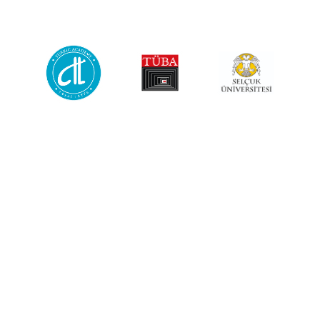
GELENEKSEL
VIII.
YAZ OKULU
8.Türk Devletleri Geleneksel Yaz
Okulu
Türkoloji, Sanat ve Medeniyet Tarihi Yaz Okulu
Türkçe
Summer School On Artificial Intelligence & Energy
ENGLISH
Başvuru süreci programınıza göre Türkçe veya İngilizce yürütülür.
The application process is conducted in Turkish or English depending