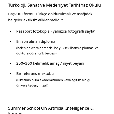
Türkoloji, Sanat ve Medeniyet Tarihi Yaz Okulu
Başvuru formu Türkçe doldurulmalı ve aşağıdaki
belgeler eksiksiz yüklenmelidir:
Pasaport fotokopisi (yalnızca fotoğraflı sayfa)
En son alınan diploma
(halen doktora öğrencisi ise yüksek lisans diploması ve
doktora öğrencilik belgesi)
250–300 kelimelik amaç / niyet beyanı
Bir referans mektubu
(ülkesinin bilim akademisinden veya eğitim aldığı
üniversiteden, imzalı)
Summer School On Artificial Intelligence &
Energy